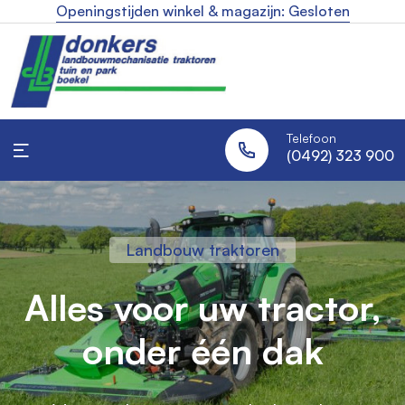
Openingstijden winkel & magazijn: Gesloten
Telefoon
(0492) 323 900
Industrie reiniging
Landbouw traktoren
Robotmaaiers
Uw specialist in
Altijd een strak gazon,
Alles voor uw tractor,
industriële
onder één dak
zonder moeite
reinigingsmachines