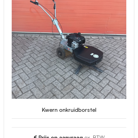
Kwern onkruidborstel
€ Prijs op aanvraag
ex. BTW