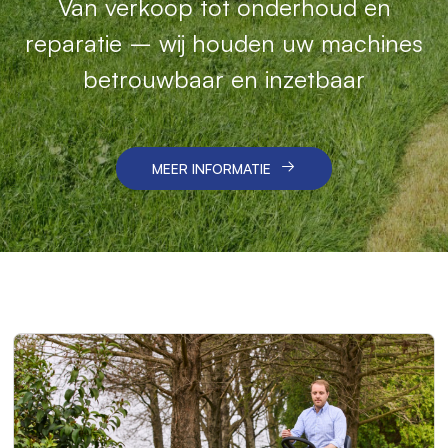
Met onze robotmaaiers geniet u van
Van verkoop tot onderhoud en
Betrouwbare machines en vakkundige
reparatie – wij houden uw machines
gemak, precisie en professioneel
service voor een schoon en efficiënt
betrouwbaar en inzetbaar
onderhoud.
resultaat.
MEER INFORMATIE
MEER INFORMATIE
MEER INFORMATIE