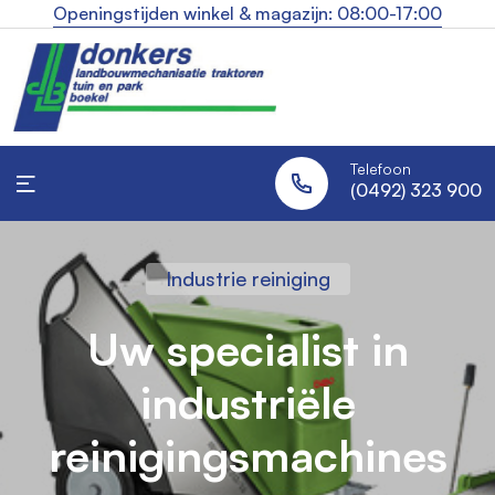
Openingstijden winkel & magazijn: 08:00-17:00
Telefoon
(0492) 323 900
Industrie reiniging
Landbouw traktoren
Robotmaaiers
Uw specialist in
Altijd een strak gazon,
Alles voor uw tractor,
industriële
onder één dak
zonder moeite
reinigingsmachines