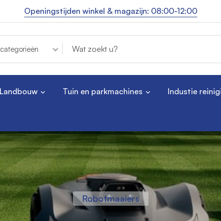
Openingstijden winkel & magazijn: 08:00-12:00
 categorieën
Landbouw
Tuin en parkmachines
Industie reinig
Landbouw traktoren
Industrie reiniging
Robotmaaiers