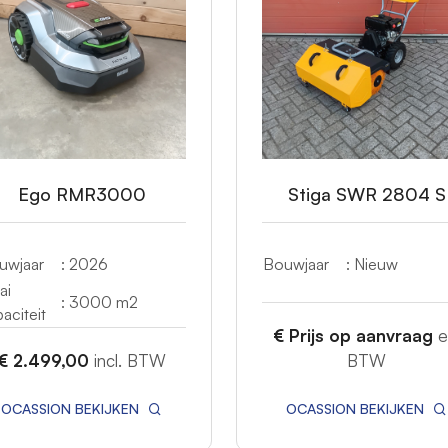
Ego RMR3000
Stiga SWR 2804 S
uwjaar
: 2026
Bouwjaar
: Nieuw
ai
: 3000 m2
aciteit
€ Prijs op aanvraag
e
€ 2.499,00
incl. BTW
BTW
OCASSION BEKIJKEN
OCASSION BEKIJKEN