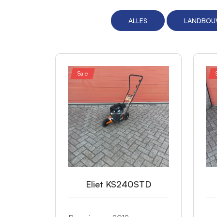
ALLES
LANDBO
Sale
Eliet KS240STD