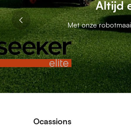
Uw speciali
Altijd
Betrouwbare machines
Met onze robotmaaie
Ocassions