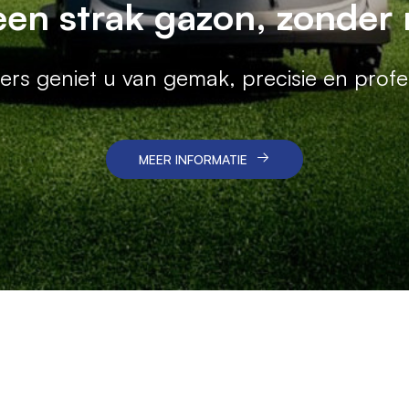
st in industriële reinig
 een strak gazon, zonder
 en vakkundige service voor een schoon en
rs geniet u van gemak, precisie en prof
MEER INFORMATIE
MEER INFORMATIE
MEER INFORMATIE