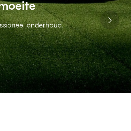
ingsmachines
 moeite
 efficiënt resultaat.
essioneel onderhoud.