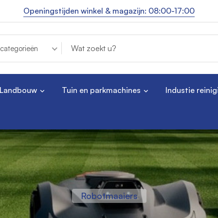
Openingstijden winkel & magazijn: 08:00-17:00
 categorieën
Landbouw
Tuin en parkmachines
Industie reinig
Landbouw traktoren
Industrie reiniging
Robotmaaiers