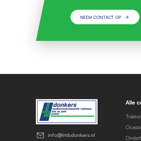
NEEM CONTACT OP
Alle 
Trakto
Ocassi
info@lmbdonkers.nl
Onderh