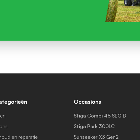
categorieën
Occasions
ren
Stiga Combi 48 SEQ B
ons
Stiga Park 300LC
oud en reperatie
Sunseeker X3 Gen2