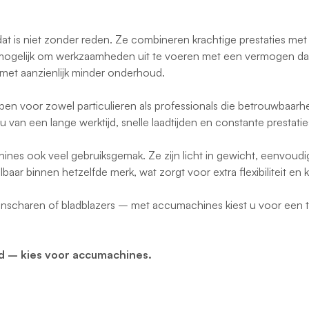
at is niet zonder reden. Ze combineren krachtige prestaties met
ogelijk om werkzaamheden uit te voeren met een vermogen dat 
met aanzienlijk minder onderhoud.
voor zowel particulieren als professionals die betrouwbaarheid 
 u van een lange werktijd, snelle laadtijden en constante prestat
es ook veel gebruiksgemak. Ze zijn licht in gewicht, eenvoudig 
baar binnen hetzelfde merk, wat zorgt voor extra flexibiliteit en
nscharen of bladblazers – met accumachines kiest u voor een t
id – kies voor accumachines.