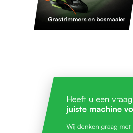
Grastrimmers en bosmaaier
Heeft u een vraag
juiste machine vo
Wij denken graag met