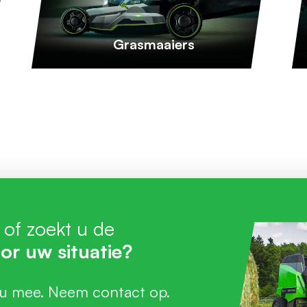
Grasmaaiers
 of zoekt u de
or uw situatie?
 u mee. Neem contact op.