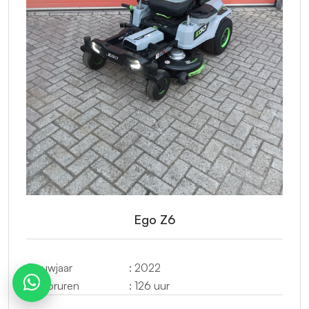
Ego Z6
Bouwjaar
: 2022
Motoruren
: 126 uur