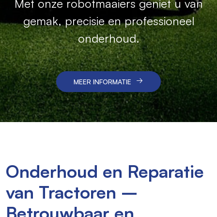
Met onze robotmaaiers geniet u van
Van verkoop tot onderhoud en
Betrouwbare machines en vakkundige
reparatie – wij houden uw machines
gemak, precisie en professioneel
service voor een schoon en efficiënt
betrouwbaar en inzetbaar
onderhoud.
resultaat.
MEER INFORMATIE
MEER INFORMATIE
MEER INFORMATIE
Onderhoud en Reparatie
van Tractoren –
Betrouwbaar en