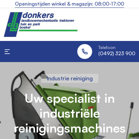
Openingstijden winkel & magazijn: 08:00-17:00
Telefoon
(0492) 323 900
Industrie reiniging
Landbouw traktoren
Robotmaaiers
Uw specialist in
Altijd een strak gazon,
Alles voor uw tractor,
industriële
onder één dak
zonder moeite
reinigingsmachines