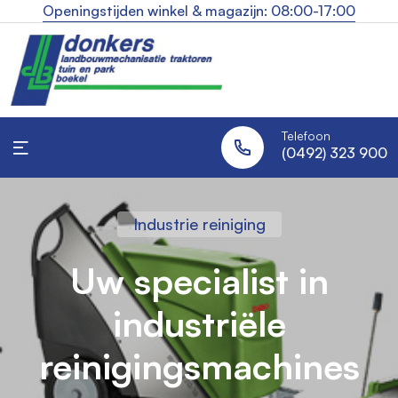
Openingstijden winkel & magazijn: 08:00-17:00
Telefoon
(0492) 323 900
Industrie reiniging
Landbouw traktoren
Robotmaaiers
Uw specialist in
Altijd een strak gazon,
Alles voor uw tractor,
industriële
onder één dak
zonder moeite
reinigingsmachines