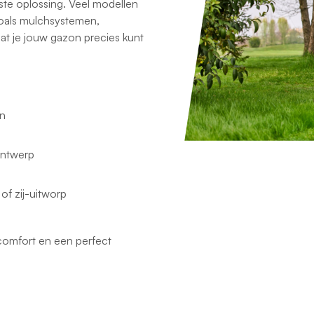
iste oplossing. Veel modellen
zoals mulchsystemen,
t je jouw gazon precies kunt
en
ontwerp
f zij-uitworp
, comfort en een perfect