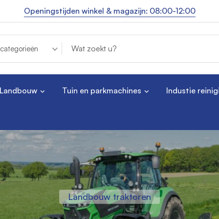
Openingstijden winkel & magazijn: 08:00-12:00
 categorieën
Landbouw
Tuin en parkmachines
Industie reinig
Landbouw traktoren
Industrie reiniging
Robotmaaiers