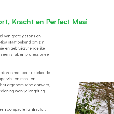
rt, Kracht en Perfect Maai
ud van grote gazons en
Stiga staat bekend om zijn
e en gebruiksvriendelijke
n een strak en professioneel
motoren met een uitstekende
pervlakten maait én
j het ergonomische ontwerp,
ediening werk je langdurig
 een compacte tuintractor: