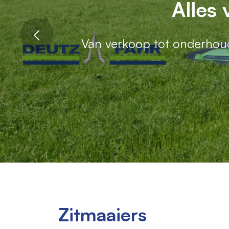
Uw speciali
Altijd
Alles 
Van verkoop tot onderhou
Betrouwbare machines
Met onze robotmaaie
Zitmaaiers