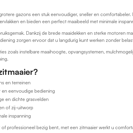
otere gazons een stuk eenvoudiger, sneller en comfortabeler. 
ervlakken en bieden een perfect maaibeeld met minimale inspan
ruiksgemak. Dankzij de brede maaidekken en sterke motoren maait
ediening zorgen ervoor dat u langdurig kunt werken zonder belast
cties zoals instelbare maaihoogte, opvangsystemen, mulchmogeli
ing.
zitmaaier?
ns en terreinen
 en eenvoudige bediening
ge en dichte grasvelden
 of zij-uitworp
male inspanning
of professioneel bezig bent, met een zitmaaier werkt u comfortab