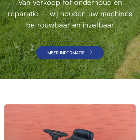
Met onze robotmaaiers geniet u van
Van verkoop tot onderhoud en
Betrouwbare machines en vakkundige
reparatie – wij houden uw machines
gemak, precisie en professioneel
service voor een schoon en efficiënt
betrouwbaar en inzetbaar
onderhoud.
resultaat.
MEER INFORMATIE
MEER INFORMATIE
MEER INFORMATIE