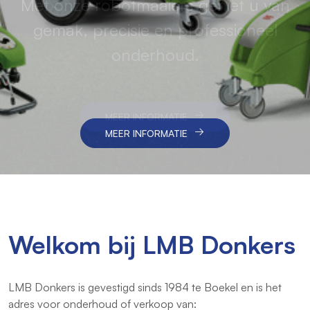
Met onze robotmaaiers geniet u van
Van verkoop tot onderhoud en
Betrouwbare machines en vakkundige
reparatie – wij houden uw machines
gemak, precisie en professioneel
service voor een schoon en efficiënt
betrouwbaar en inzetbaar
onderhoud.
resultaat.
MEER INFORMATIE
MEER INFORMATIE
MEER INFORMATIE
Welkom bij LMB Donkers
LMB Donkers is gevestigd sinds 1984 te Boekel en is het
adres voor onderhoud of verkoop van: