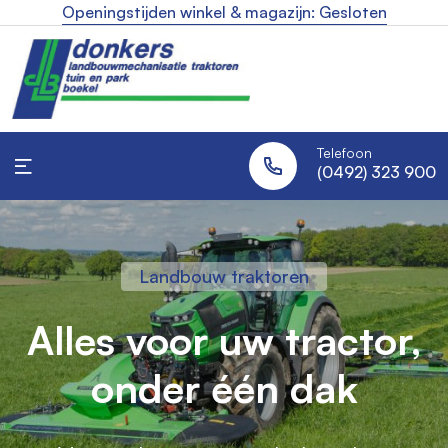
Openingstijden winkel & magazijn: Gesloten
Telefoon
(0492) 323 900
Industrie reiniging
Landbouw traktoren
Robotmaaiers
Uw specialist in
Altijd een strak gazon,
Alles voor uw tractor,
industriële
onder één dak
zonder moeite
reinigingsmachines