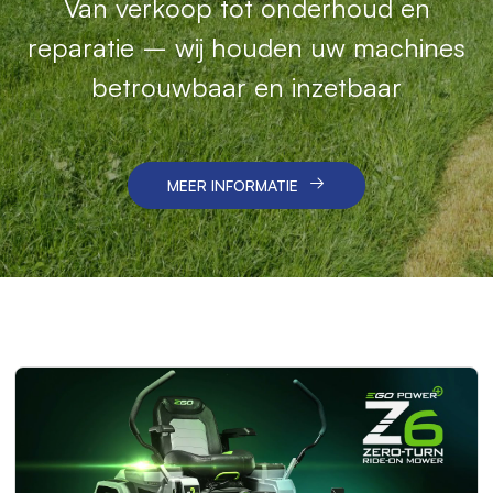
Met onze robotmaaiers geniet u van
Van verkoop tot onderhoud en
Betrouwbare machines en vakkundige
reparatie – wij houden uw machines
gemak, precisie en professioneel
service voor een schoon en efficiënt
betrouwbaar en inzetbaar
onderhoud.
resultaat.
MEER INFORMATIE
MEER INFORMATIE
MEER INFORMATIE